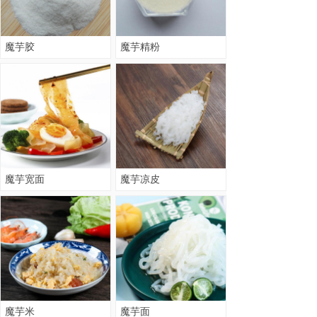
魔芋胶
魔芋精粉
魔芋宽面
魔芋凉皮
魔芋米
魔芋面