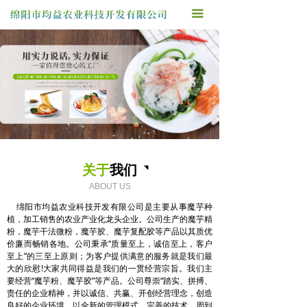
끀
首页
关于我们
产品中心
厂房车间
联系我们
关于
我们
◥
ABOUT US
绵阳市均益农业科技开发有限公司是主要从事魔芋种
植，加工销售的农业产业化龙头企业。公司生产的魔芋精
粉，魔芋干法微粉，魔芋胶、魔芋复配胶等产品以其质优
价廉而畅销各地。公司秉承“质量至上，诚信至上，客户
至上”的三至上原则；为客户提供满意的服务就是我们最
大的欣慰!大家共同得益是我们的一贯经营宗旨。我们主
要经营“魔芋粉、魔芋胶”等产品。公司尊崇“踏实、拼搏、
责任的企业精神，并以诚信、共赢、开创经营理念，创造
良好的企业环境，以全新的管理模式，完善的技术，周到