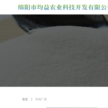
首页
ꄲ
车间厂房