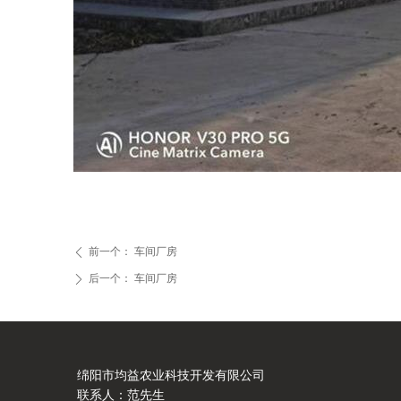
前一个：
车间厂房
ꄴ
后一个：
车间厂房
ꄲ
绵阳市均益农业科技开发有限公司
联系人：范先生